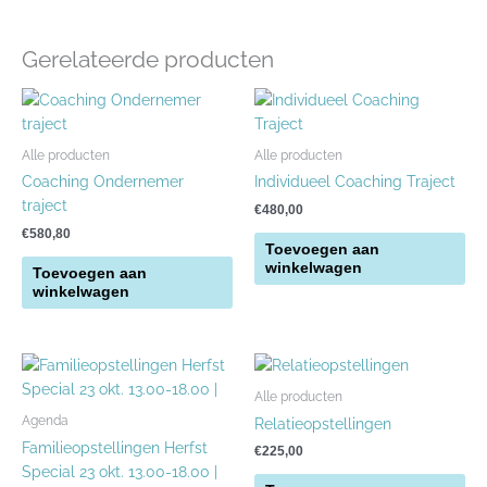
Gerelateerde producten
Alle producten
Alle producten
Coaching Ondernemer
Individueel Coaching Traject
traject
€
480,00
€
580,80
Toevoegen aan
winkelwagen
Toevoegen aan
winkelwagen
Prijsklasse:
Dit
€45,00
product
tot
Alle producten
heeft
€150,00
Agenda
Relatieopstellingen
meerdere
Familieopstellingen Herfst
€
225,00
variaties.
Special 23 okt. 13.00-18.00 |
Deze