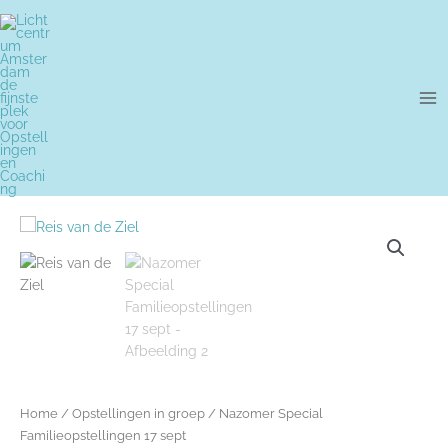
Ga
naar
de
inhoud
Nazomer
Special
Familieopstellingen
17
sept
aantal
Home
/
Opstellingen in groep
/ Nazomer Special
Familieopstellingen 17 sept