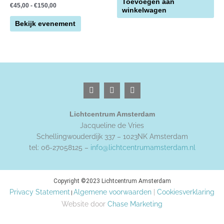
Toevoegen aan
€
45,00
-
€
150,00
optie
winkelwagen
kan
Bekijk evenement
gekozen
worden
op
de
productpagina
F
I
P
a
n
i
c
s
n
e
t
t
Lichtcentrum Amsterdam
b
a
e
o
g
r
Jacqueline de Vries
o
r
e
Schellingwouderdijk 337 – 1023NK Amsterdam
k
a
s
tel: 06-27058125 –
info@lichtcentrumamsterdam.nl
m
t
Copyright ©2023 Lichtcentrum Amsterdam
Privacy Statement
Algemene voorwaarden
|
Cookiesverklaring
|
Website door
Chase Marketing