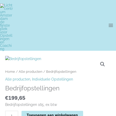
Ga
naar
de
inhoud
Bedrijfopstellingen
aantal
Home
/
Alle producten
/ Bedrijfopstellingen
Alle producten
,
Individuele Opstellingen
Bedrijfopstellingen
€
199,65
Bedrijfopstellingen 165, ex btw
Toevoegen aan winkelwagen