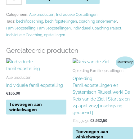
Alle producten
Individuele Opstellingen
Categorieën:
,
bedrijfcoaching
bedrijfopstellingen
coaching ondernemer
Tags:
,
,
,
Familieopstelling
Familieopstellingen
Individueel Coaching Traject
,
,
,
Individuele Coaching
opstellingen
,
Gerelateerde producten
Oorspronkelijke
Huidige
Uitverkoop!
prijs
prijs
was:
is:
Opleiding Familieopstellingen
€4.537,50.
€3.932,50.
Alle producten
Opleiding
Individuele familieopstelling
Familieopstellingen en
Systemisch Ritueel werk| De
€
165,00
Reis van de Ziel | Start 23 en
Toevoegen aan
24 april 2027| inschrijving
winkelwagen
geopend |
€
4.537,50
€
3.932,50
Toevoegen aan
winkelwagen