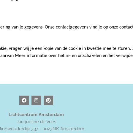
jdering van je gegevens. Onze contactgegevens vind je op onze conta
e, vragen wij je een kopie van de cookie in kwestie mee te sturen. Je
daarvan Meer informatie over het in- en uitschakelen en het verwijder
F
I
P
a
n
i
c
s
n
e
t
t
Lichtcentrum Amsterdam
b
a
e
o
g
r
Jacqueline de Vries
o
r
e
lingwouderdijk 337 – 1023NK Amsterdam
k
a
s