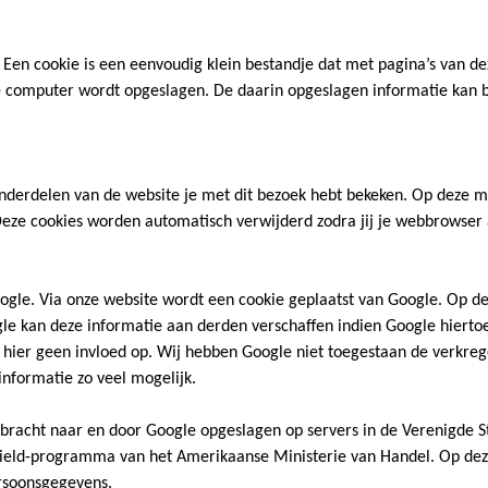
Een cookie is een eenvoudig klein bestandje dat met pagina’s van dez
e computer wordt opgeslagen. De daarin opgeslagen informatie kan 
nderdelen van de website je met dit bezoek hebt bekeken. Op deze m
eze cookies worden automatisch verwijderd zodra jij je webbrowser a
Google. Via onze website wordt een cookie geplaatst van Google. Op 
e kan deze informatie aan derden verschaffen indien Google hiertoe 
ier geen invloed op. Wij hebben Google niet toegestaan de verkrege
nformatie zo veel mogelijk.
racht naar en door Google opgeslagen op servers in de Verenigde Sta
y Shield-programma van het Amerikaanse Ministerie van Handel. Op dez
rsoonsgegevens.