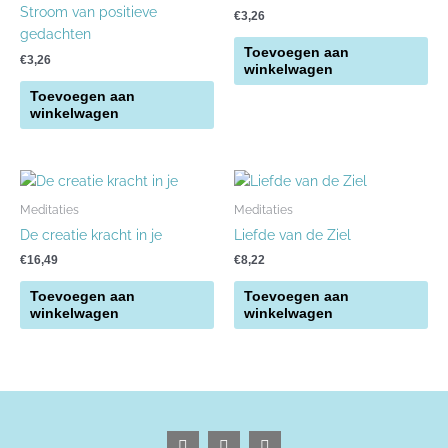
Stroom van positieve
€
3,26
gedachten
Toevoegen aan
€
3,26
winkelwagen
Toevoegen aan
winkelwagen
Meditaties
Meditaties
De creatie kracht in je
Liefde van de Ziel
€
16,49
€
8,22
Toevoegen aan
Toevoegen aan
winkelwagen
winkelwagen
F
I
P