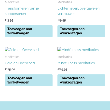
Meditaties
Meditaties
Transformeren van je
Lichter leven, overgave en
subpersonen
vertrouwen
€
3,95
€
9,95
Toevoegen aan
Toevoegen aan
winkelwagen
winkelwagen
Meditaties
Meditaties
Geld en Overvloed
Mindfulness meditaties
€
25,00
€
19,95
Toevoegen aan
Toevoegen aan
winkelwagen
winkelwagen