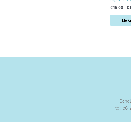
€
45,00
-
€
Beki
Schel
tel: 06