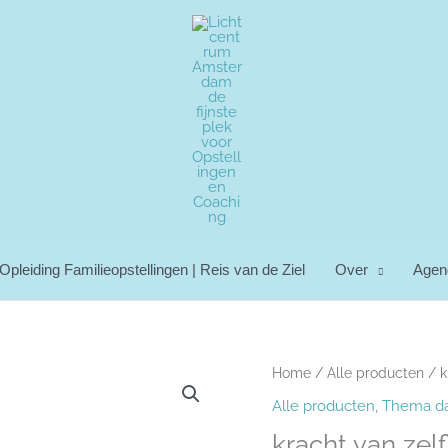
Opleiding Familieopstellingen | Reis van de Ziel
Over
Agen
kracht
Home
/
Alle producten
/ k
van
Alle producten
,
Thema d
zelfliefde
kracht van zelf
aantal