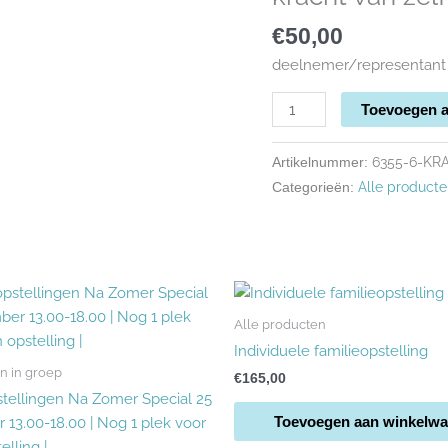
€
50,00
deelnemer/representant K
Toevoegen 
6355-6-KR
Artikelnummer:
Alle product
Categorieën:
Prijsklasse:
Dit
€45,00
product
tot
Alle producten
heeft
€150,00
Individuele familieopstelling
meerdere
n in groep
€
165,00
variaties.
stellingen Na Zomer Special 25
Deze
Toevoegen aan winkelw
 13.00-18.00 | Nog 1 plek voor
optie
elling |