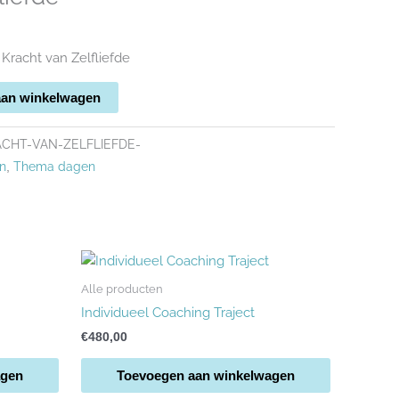
racht van Zelfliefde
aan winkelwagen
ACHT-VAN-ZELFLIEFDE-
en
Thema dagen
,
Alle producten
Individueel Coaching Traject
€
480,00
agen
Toevoegen aan winkelwagen