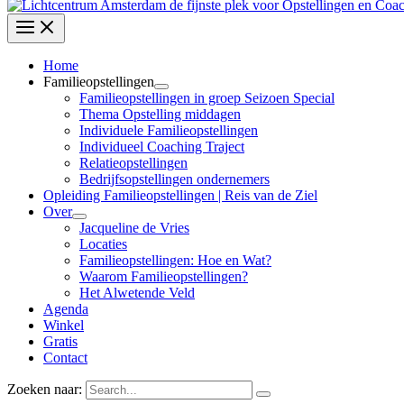
Home
Familieopstellingen
Familieopstellingen in groep Seizoen Special
Thema Opstelling middagen
Individuele Familieopstellingen
Individueel Coaching Traject
Relatieopstellingen
Bedrijfsopstellingen ondernemers
Opleiding Familieopstellingen | Reis van de Ziel
Over
Jacqueline de Vries
Locaties
Familieopstellingen: Hoe en Wat?
Waarom Familieopstellingen?
Het Alwetende Veld
Agenda
Winkel
Gratis
Contact
Zoeken naar: