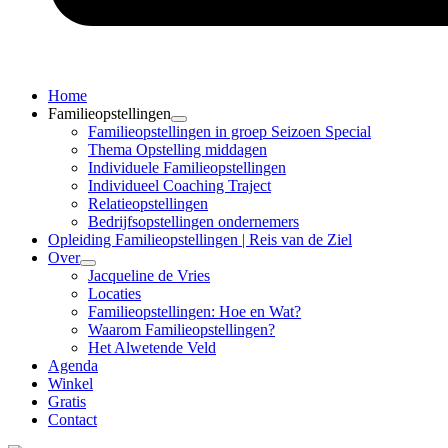
Home
Familieopstellingen
Familieopstellingen in groep Seizoen Special
Thema Opstelling middagen
Individuele Familieopstellingen
Individueel Coaching Traject
Relatieopstellingen
Bedrijfsopstellingen ondernemers
Opleiding Familieopstellingen | Reis van de Ziel
Over
Jacqueline de Vries
Locaties
Familieopstellingen: Hoe en Wat?
Waarom Familieopstellingen?
Het Alwetende Veld
Agenda
Winkel
Gratis
Contact