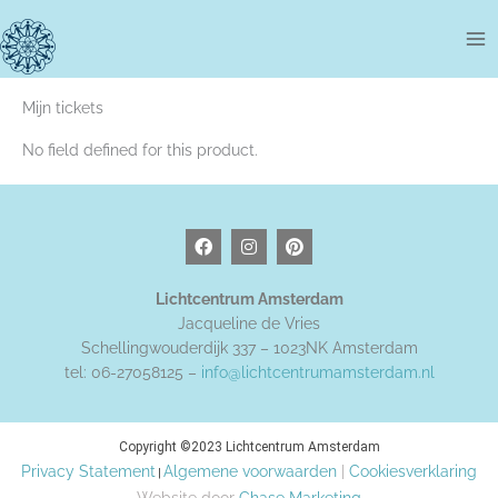
Ga
naar
de
inhoud
Mijn tickets
No field defined for this product.
F
I
P
a
n
i
c
s
n
e
t
t
Lichtcentrum Amsterdam
b
a
e
Jacqueline de Vries
o
g
r
o
r
e
Schellingwouderdijk 337 – 1023NK Amsterdam
k
a
s
tel: 06-27058125 –
info@lichtcentrumamsterdam.nl
m
t
Copyright ©2023 Lichtcentrum Amsterdam
Privacy Statement
Algemene voorwaarden
|
Cookiesverklaring
|
Website door
Chase Marketing